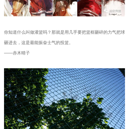
你知道什么叫做灌篮吗？那就是用几乎要把篮框砸碎的力气把球
砸进去，这是最能振奋士气的投篮。
——赤木晴子